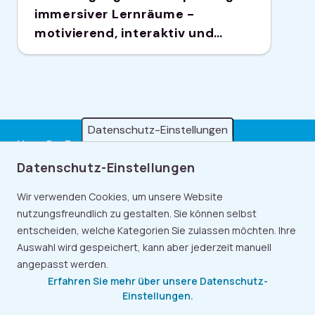
immersiver Lernräume -
motivierend, interaktiv und
praxisnah
Datenschutz-Einstellungen
Hast Du Fragen oder Anregungen zu unserer
Toolbox für Lernformate? Dann kontaktiere uns
Datenschutz-Einstellungen
gerne oder besuche unsere
FAQs
.
Wir verwenden Cookies, um unsere Website
Kontakt
nutzungsfreundlich zu gestalten. Sie können selbst
entscheiden, welche Kategorien Sie zulassen möchten. Ihre
Auswahl wird gespeichert, kann aber jederzeit manuell
angepasst werden.
Erfahren Sie mehr über unsere Datenschutz-
Einstellungen.
Footer
FAQ