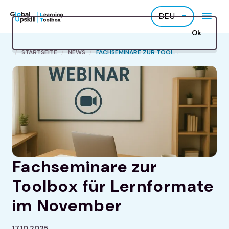
Direkt
DEU
zum
Inhalt
Ok
P
STARTSEITE
NEWS
FACHSEMINARE ZUR TOOL...
f
a
d
n
a
v
i
g
Fachseminare zur
a
Toolbox für Lernformate
t
i
im November
o
n
17.10.2025